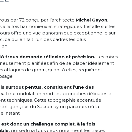
rous par 72 conçu par l’architecte
Michel Gayon
,
à la fois harmonieux et stratégiques. Installé sur les
rcours offre une vue panoramique exceptionnelle sur
 ce qui en fait l’un des cadres les plus
ion.
 18 trous demande réflexion et précision.
Les mises
gneusement planifiées afin de se placer idéalement
es attaques de green, quant à elles, requièrent
dosage.
is surtout pentus, constituent l’une des
rs.
Leur ondulation rend les approches délicates et
ment techniques. Cette topographie accentuée,
telligent, fait du Sacconay un parcours où la
e instant.
est donc un challenge complet, à la fois
able,
qui séduira tous ceux qui aiment les tracés