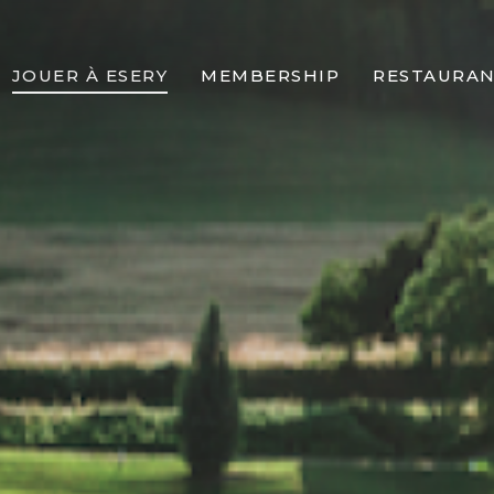
JOUER À ESERY
MEMBERSHIP
RESTAURA
TION
LES PARCOURS
LA VIE DU CLUB
LES TERRASS
E
PRACTICE / PETIT JEU
AVANTAGES MEMBRES
ENSEIGNEMENT
DEVENIR MEMBRE
EMENT
DÉBUTER LE GOLF À ESERY
TARIFS
RÉSERVER UN PARCOURS
ACCÈS