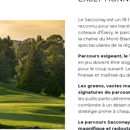
Le
Sacconay est un 18 t
reconnu pour ses tracés 
coteaux d’Ésery, le pa
la chaîne du Mont-Blanc,
spectaculaires de la rég
Parcours exigeant, le
en jeu doivent être soi
pour le coup suivant. L
finesse et maîtrise du 
Les greens, vastes ma
signatures du parcou
les putts particulière
combinée à un dessin in
stratégie prime à chaqu
Le parcours Sacconay 
magnifique et redout