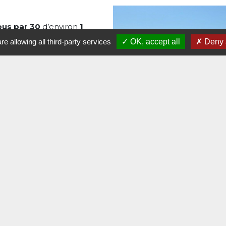
ous par 30
d’environ
1
re allowing all third-party services
OK, accept all
Deny a
ié et technique
:
us. Cela en fait un
utants et un bon
nfirmés, notamment
 des jaunes, une mise
uite négocier un dog-
long bunker — un vrai
 sa variété et sa