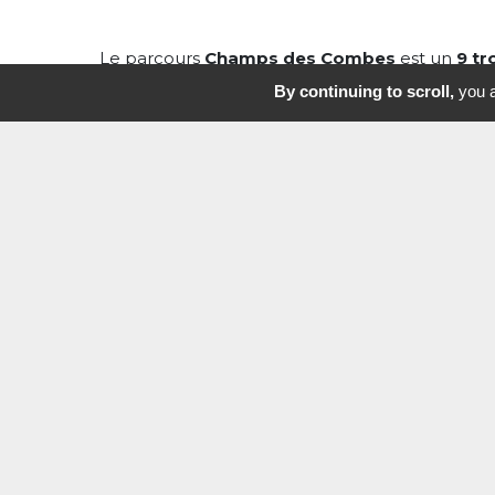
Le parcours
Champs des Combes
est un
9 tr
850 m.
By continuing to scroll,
you a
Malgré sa courte longueur, le parcours est
var
pentes, dog-legs, étang, bunkers et greens pent
excellent terrain d’apprentissage pour les déb
parcours d’entraînement pour les joueurs co
pour travailler précision et petit jeu.
Le
trou n°6
est le plus redouté avec, au départ
en jeu de 180 m à passer pour espérer par la s
leg descendant vers un green protégé par un 
test de précision.
C'est donc un parcours
complet
, apprécié pour
jouabilité toute l’année.